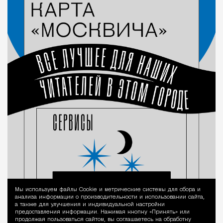
Мы используем файлы Сookie и метрические системы для сбора и
Уведомление 
анализа информации о производительности и использовании сайта,
а также для улучшения и индивидуальной настройки
предоставления информации. Нажимая кнопку «Принять» или
продолжая пользоваться сайтом, вы соглашаетесь на обработку