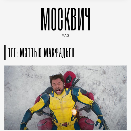
МОСКВИЧ
MAG
Введите ключевые слова для поиска статей
ТЕГ: МЭТТЬЮ МАКФАДЬЕН