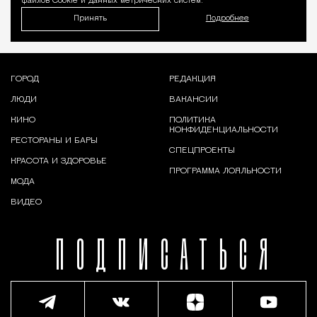
файлов Cookie и данных метрических систем.
Принять
Подробнее
ГОРОД
РЕДАКЦИЯ
ЛЮДИ
ВАКАНСИИ
КИНО
ПОЛИТИКА
КОНФИДЕНЦИАЛЬНОСТИ
РЕСТОРАНЫ И БАРЫ
СПЕЦПРОЕКТЫ
КРАСОТА И ЗДОРОВЬЕ
ПРОГРАММА ЛОЯЛЬНОСТИ
МОДА
ВИДЕО
ПОДПИСАТЬСЯ