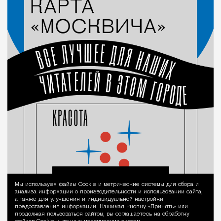
Мы используем файлы Сookie и метрические системы для сбора и
Уведомление 
анализа информации о производительности и использовании сайта,
а также для улучшения и индивидуальной настройки
предоставления информации. Нажимая кнопку «Принять» или
продолжая пользоваться сайтом, вы соглашаетесь на обработку