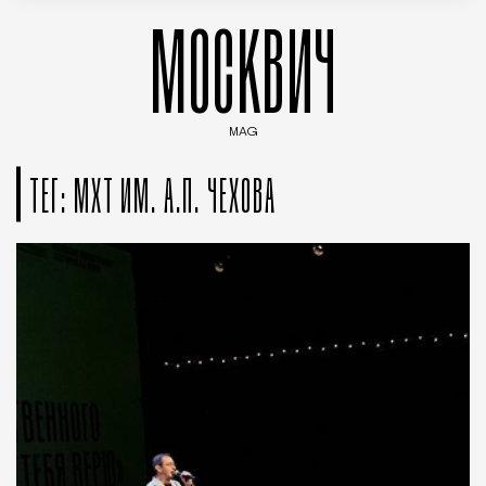
МОСКВИЧ
MAG
Введите ключевые слова для поиска статей
ТЕГ: МХТ ИМ. А.П. ЧЕХОВА