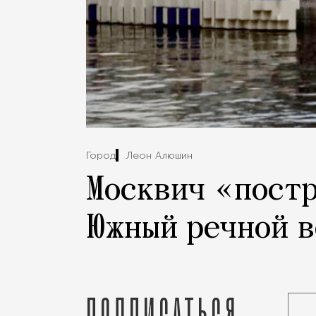
Город
Леон Алюшин
Москвич «постр
Южный речной в
Подписаться