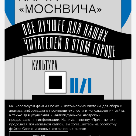
Мы используем файлы Сookie и метрические системы для сбора и
Уведомление 
анализа информации о производительности и использовании сайта,
а также для улучшения и индивидуальной настройки
предоставления информации. Нажимая кнопку «Принять» или
продолжая пользоваться сайтом, вы соглашаетесь на обработку
файлов Cookie и данных метрических систем.