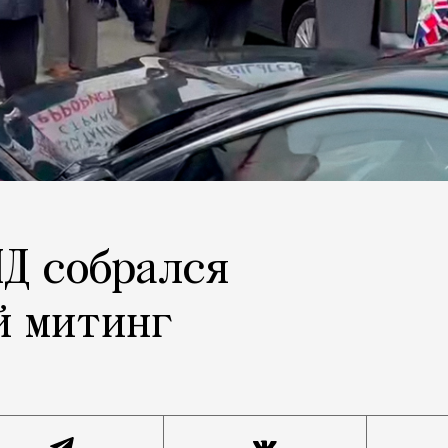
ИД собрался
й митинг