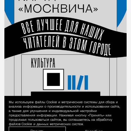
Мы используем файлы Сookie и метрические системы для сбора и
Уведомление 
анализа информации о производительности и использовании сайта,
а также для улучшения и индивидуальной настройки
предоставления информации. Нажимая кнопку «Принять» или
продолжая пользоваться сайтом, вы соглашаетесь на обработку
файлов Cookie и данных метрических систем.