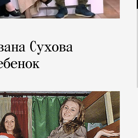
вана Сухова
ебенок