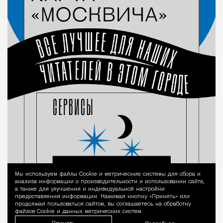
Мы используем файлы Сookie и метрические системы для сбора и
Уведомление 
анализа информации о производительности и использовании сайта,
а также для улучшения и индивидуальной настройки
предоставления информации. Нажимая кнопку «Принять» или
продолжая пользоваться сайтом, вы соглашаетесь на обработку
файлов Cookie и данных метрических систем.