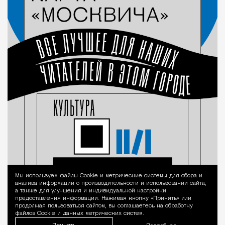
Мы используем файлы Сookie и метрические системы для сбора и
Уведомление 
анализа информации о производительности и использовании сайта,
а также для улучшения и индивидуальной настройки
предоставления информации. Нажимая кнопку «Принять» или
продолжая пользоваться сайтом, вы соглашаетесь на обработку
файлов Cookie и данных метрических систем.