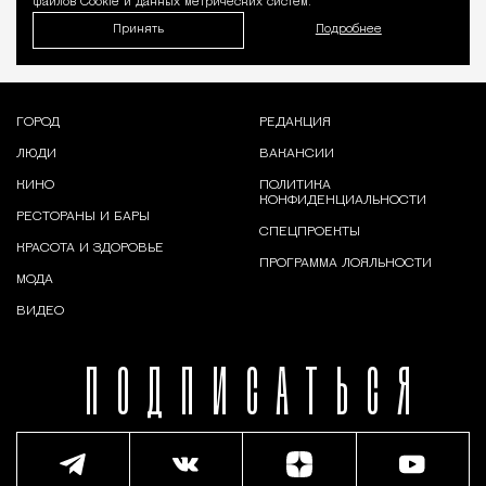
файлов Cookie и данных метрических систем.
Принять
Подробнее
ГОРОД
РЕДАКЦИЯ
ЛЮДИ
ВАКАНСИИ
КИНО
ПОЛИТИКА
КОНФИДЕНЦИАЛЬНОСТИ
РЕСТОРАНЫ И БАРЫ
СПЕЦПРОЕКТЫ
КРАСОТА И ЗДОРОВЬЕ
ПРОГРАММА ЛОЯЛЬНОСТИ
МОДА
ВИДЕО
ПОДПИСАТЬСЯ