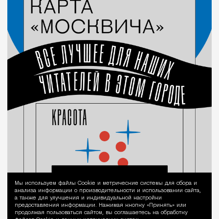
Мы используем файлы Сookie и метрические системы для сбора и
Уведомление 
анализа информации о производительности и использовании сайта,
а также для улучшения и индивидуальной настройки
предоставления информации. Нажимая кнопку «Принять» или
продолжая пользоваться сайтом, вы соглашаетесь на обработку