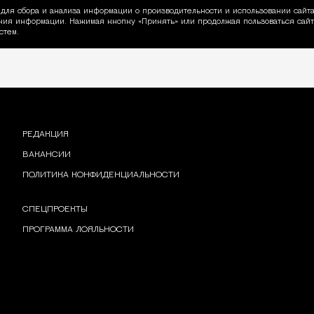
для сбора и анализа информации о производительности и использовании сайта
ия информации. Нажимая кнопку «Принять» или продолжая пользоваться сайто
пользовании Cookie
стем.
РЕДАКЦИЯ
ВАКАНСИИ
ПОЛИТИКА КОНФИДЕНЦИАЛЬНОСТИ
СПЕЦПРОЕКТЫ
ПРОГРАММА ЛОЯЛЬНОСТИ