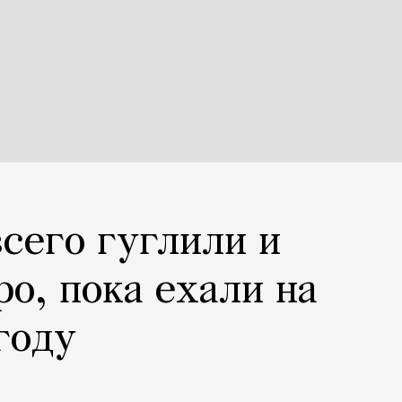
всего гуглили и
ро, пока ехали на
году