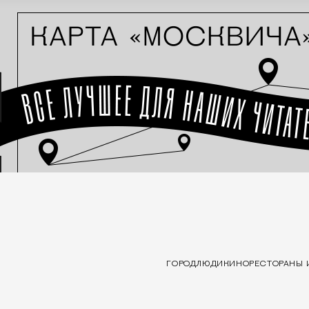
ГОРОД
ЛЮДИ
КИНО
РЕСТОРАНЫ 