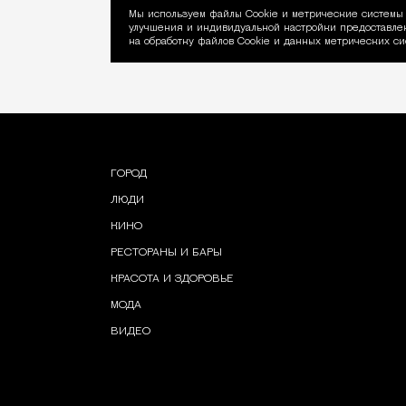
Мы используем файлы Сookie и метрические системы 
улучшения и индивидуальной настройки предоставлен
Уведомление об ис
на обработку файлов Cookie и данных метрических си
ГОРОД
ЛЮДИ
КИНО
РЕСТОРАНЫ И БАРЫ
КРАСОТА И ЗДОРОВЬЕ
МОДА
ВИДЕО