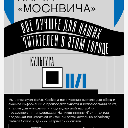
Мы используем файлы Сookie и метрические системы для сбора и
Уведомление 
анализа информации о производительности и использовании сайта,
а также для улучшения и индивидуальной настройки
предоставления информации. Нажимая кнопку «Принять» или
продолжая пользоваться сайтом, вы соглашаетесь на обработку
файлов Cookie и данных метрических систем.