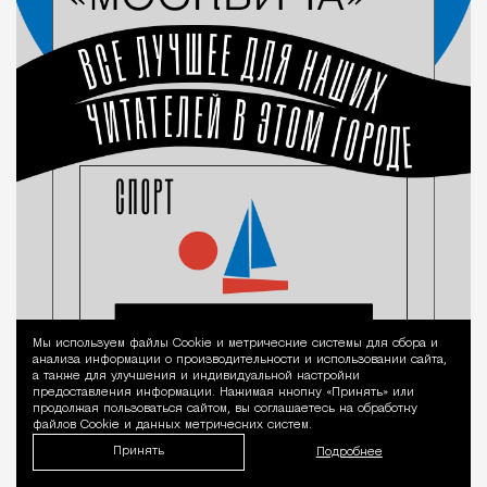
Мы используем файлы Сookie и метрические системы для сбора и
Уведомление 
анализа информации о производительности и использовании сайта,
а также для улучшения и индивидуальной настройки
предоставления информации. Нажимая кнопку «Принять» или
продолжая пользоваться сайтом, вы соглашаетесь на обработку
файлов Cookie и данных метрических систем.
Принять
Подробнее