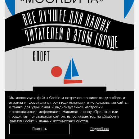
Мы используем файлы Сookie и метрические системы для сбора и
Уведомление 
анализа информации о производительности и использовании сайта,
а также для улучшения и индивидуальной настройки
предоставления информации. Нажимая кнопку «Принять» или
продолжая пользоваться сайтом, вы соглашаетесь на обработку
файлов Cookie и данных метрических систем.
Принять
Подробнее