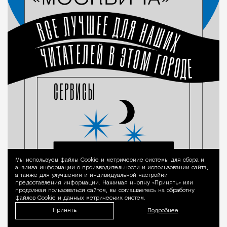
Мы используем файлы Сookie и метрические системы для сбора и
Уведомление 
анализа информации о производительности и использовании сайта,
а также для улучшения и индивидуальной настройки
предоставления информации. Нажимая кнопку «Принять» или
продолжая пользоваться сайтом, вы соглашаетесь на обработку
файлов Cookie и данных метрических систем.
Принять
Подробнее