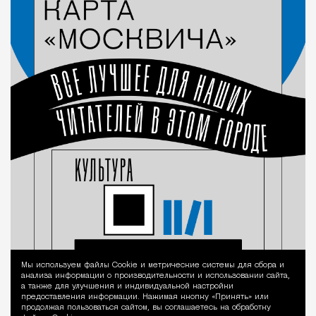
Мы используем файлы Сookie и метрические системы для сбора и
Уведомление 
анализа информации о производительности и использовании сайта,
а также для улучшения и индивидуальной настройки
предоставления информации. Нажимая кнопку «Принять» или
продолжая пользоваться сайтом, вы соглашаетесь на обработку