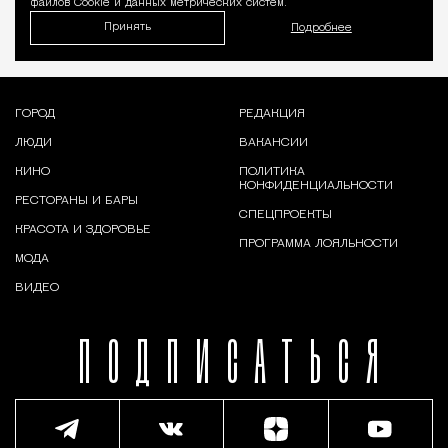
файлов Cookie и данных метрических систем.
Принять
Подробнее
ГОРОД
РЕДАКЦИЯ
ЛЮДИ
ВАКАНСИИ
КИНО
ПОЛИТИКА
КОНФИДЕНЦИАЛЬНОСТИ
РЕСТОРАНЫ И БАРЫ
СПЕЦПРОЕКТЫ
КРАСОТА И ЗДОРОВЬЕ
ПРОГРАММА ЛОЯЛЬНОСТИ
МОДА
ВИДЕО
ПОДПИСАТЬСЯ