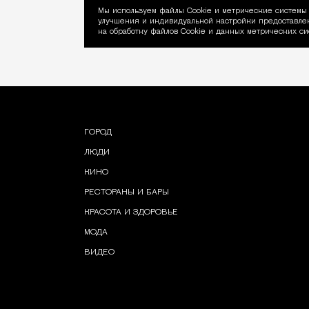
Мы используем файлы Сookie и метрические системы 
улучшения и индивидуальной настройки предоставлен
Уведомление об ис
на обработку файлов Cookie и данных метрических си
ГОРОД
ЛЮДИ
КИНО
РЕСТОРАНЫ И БАРЫ
КРАСОТА И ЗДОРОВЬЕ
МОДА
ВИДЕО