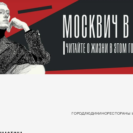
ГОРОД
ЛЮДИ
КИНО
РЕСТОРАНЫ 