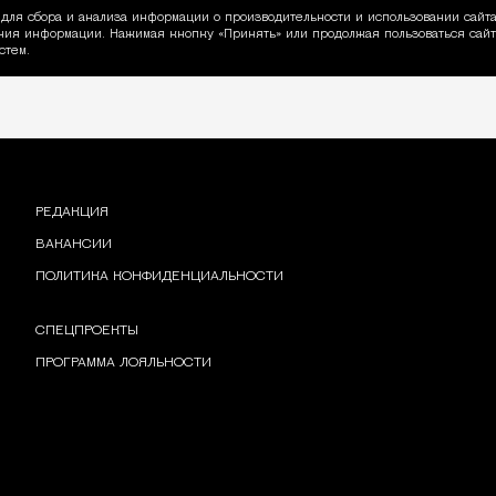
для сбора и анализа информации о производительности и использовании сайта
ия информации. Нажимая кнопку «Принять» или продолжая пользоваться сайто
пользовании Cookie
стем.
РЕДАКЦИЯ
ВАКАНСИИ
ПОЛИТИКА КОНФИДЕНЦИАЛЬНОСТИ
СПЕЦПРОЕКТЫ
ПРОГРАММА ЛОЯЛЬНОСТИ