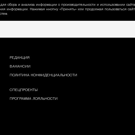
для сбора и анализа информации о производительности и использовании сайта
ия информации. Нажимая кнопку «Принять» или продолжая пользоваться сайто
пользовании Cookie
стем.
РЕДАКЦИЯ
ВАКАНСИИ
ПОЛИТИКА КОНФИДЕНЦИАЛЬНОСТИ
СПЕЦПРОЕКТЫ
ПРОГРАММА ЛОЯЛЬНОСТИ