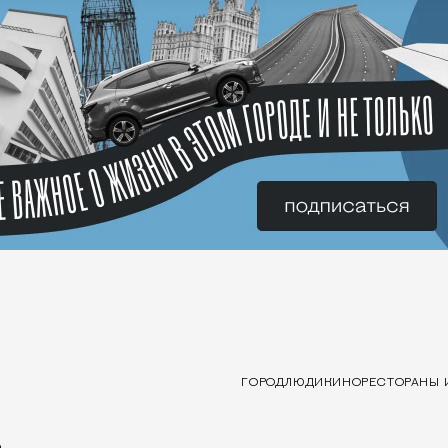
ГОРОД
ЛЮДИ
КИНО
РЕСТОРАНЫ 