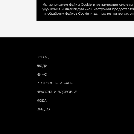
Мы используем файлы Сookie и метрические системы 
улучшения и индивидуальной настройки предоставлен
Уведомление об ис
на обработку файлов Cookie и данных метрических си
ГОРОД
ЛЮДИ
КИНО
РЕСТОРАНЫ И БАРЫ
КРАСОТА И ЗДОРОВЬЕ
МОДА
ВИДЕО