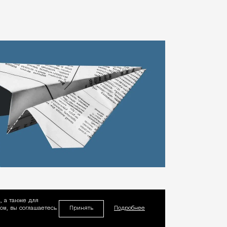
, а также для
Принять
м, вы соглашаетесь
Подробнее