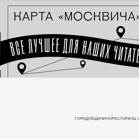
ГОРОД
ЛЮДИ
КИНО
РЕСТОРАНЫ 