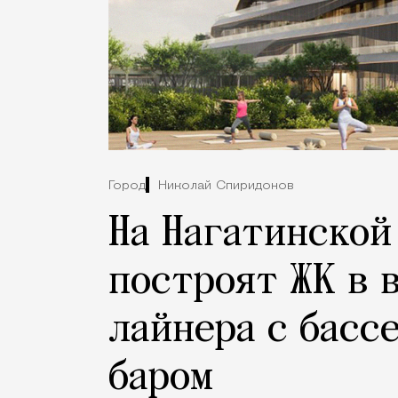
Город
Николай Спиридонов
На Нагатинской
построят ЖК в 
лайнера с басс
баром