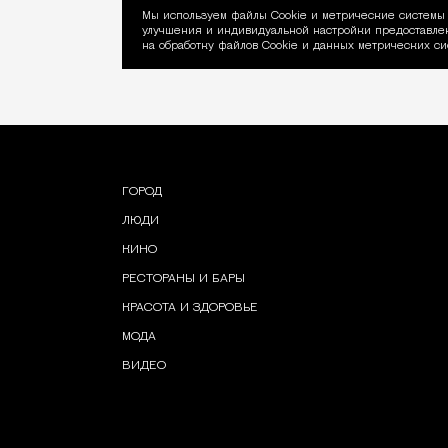
Мы используем файлы Сookie и метрические системы 
улучшения и индивидуальной настройки предоставлен
Уведомление об ис
на обработку файлов Cookie и данных метрических си
ГОРОД
ЛЮДИ
КИНО
РЕСТОРАНЫ И БАРЫ
КРАСОТА И ЗДОРОВЬЕ
МОДА
ВИДЕО