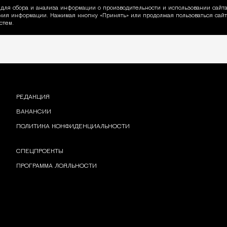
для сбора и анализа информации о производительности и использовании сайта
ия информации. Нажимая кнопку «Принять» или продолжая пользоваться сайто
пользовании Cookie
стем.
РЕДАКЦИЯ
ВАКАНСИИ
ПОЛИТИКА КОНФИДЕНЦИАЛЬНОСТИ
СПЕЦПРОЕКТЫ
ПРОГРАММА ЛОЯЛЬНОСТИ