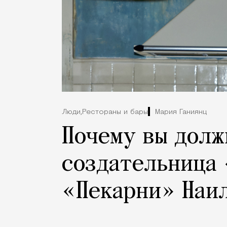
Люди,
Рестораны и бары
Мария Ганиянц
Почему вы долж
создательница 
«Пекарни» Наи