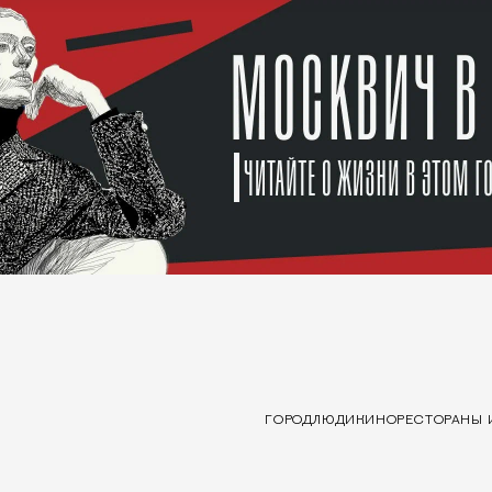
ГОРОД
ЛЮДИ
КИНО
РЕСТОРАНЫ 