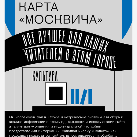
Мы используем файлы Сookie и метрические системы для сбора и
Уведомление 
анализа информации о производительности и использовании сайта,
а также для улучшения и индивидуальной настройки
предоставления информации. Нажимая кнопку «Принять» или
продолжая пользоваться сайтом, вы соглашаетесь на обработку