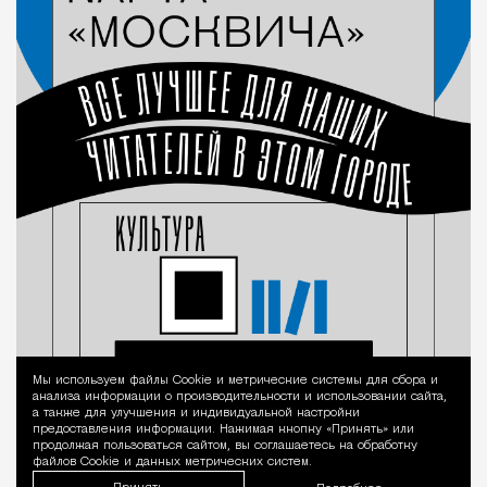
Мы используем файлы Сookie и метрические системы для сбора и
Уведомление 
анализа информации о производительности и использовании сайта,
а также для улучшения и индивидуальной настройки
предоставления информации. Нажимая кнопку «Принять» или
продолжая пользоваться сайтом, вы соглашаетесь на обработку
файлов Cookie и данных метрических систем.