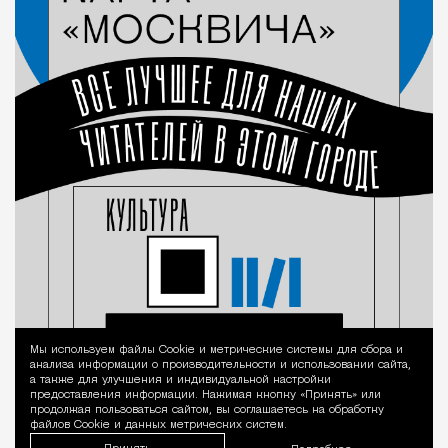
Мы используем файлы Сookie и метрические системы для сбора и
Уведомление 
анализа информации о производительности и использовании сайта,
а также для улучшения и индивидуальной настройки
предоставления информации. Нажимая кнопку «Принять» или
продолжая пользоваться сайтом, вы соглашаетесь на обработку
файлов Cookie и данных метрических систем.