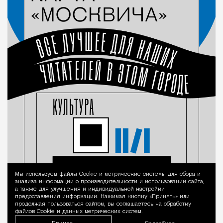
Мы используем файлы Сookie и метрические системы для сбора и
Уведомление 
анализа информации о производительности и использовании сайта,
а также для улучшения и индивидуальной настройки
предоставления информации. Нажимая кнопку «Принять» или
продолжая пользоваться сайтом, вы соглашаетесь на обработку
файлов Cookie и данных метрических систем.