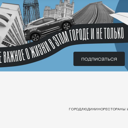
ГОРОД
ЛЮДИ
КИНО
РЕСТОРАНЫ 