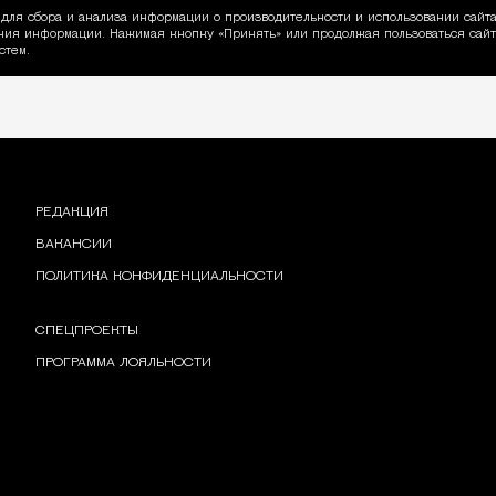
для сбора и анализа информации о производительности и использовании сайта
ия информации. Нажимая кнопку «Принять» или продолжая пользоваться сайто
пользовании Cookie
стем.
РЕДАКЦИЯ
ВАКАНСИИ
ПОЛИТИКА КОНФИДЕНЦИАЛЬНОСТИ
СПЕЦПРОЕКТЫ
ПРОГРАММА ЛОЯЛЬНОСТИ