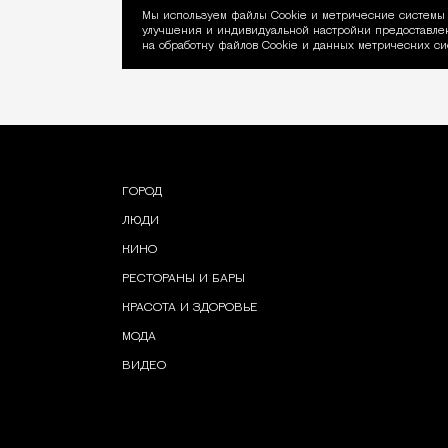
Мы используем файлы Сookie и метрические системы 
улучшения и индивидуальной настройки предоставлен
Уведомление об ис
на обработку файлов Cookie и данных метрических си
ГОРОД
ЛЮДИ
КИНО
РЕСТОРАНЫ И БАРЫ
КРАСОТА И ЗДОРОВЬЕ
МОДА
ВИДЕО