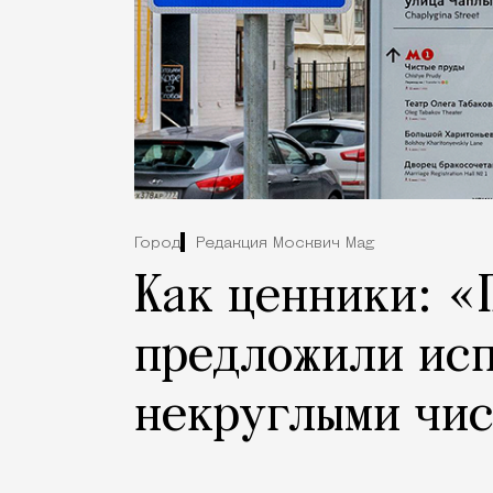
Город
Редакция Москвич Mag
Как ценники: «
предложили исп
некруглыми чи