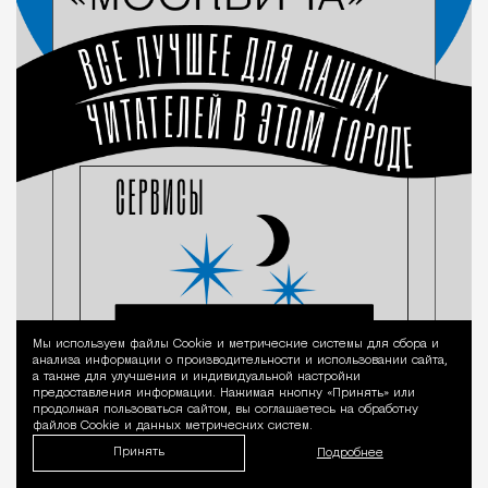
Мы используем файлы Сookie и метрические системы для сбора и
Уведомление 
анализа информации о производительности и использовании сайта,
а также для улучшения и индивидуальной настройки
предоставления информации. Нажимая кнопку «Принять» или
продолжая пользоваться сайтом, вы соглашаетесь на обработку
файлов Cookie и данных метрических систем.
Принять
Подробнее