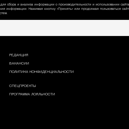
для сбора и анализа информации о производительности и использовании сайта
ия информации. Нажимая кнопку «Принять» или продолжая пользоваться сайто
пользовании Cookie
стем.
РЕДАКЦИЯ
ВАКАНСИИ
ПОЛИТИКА КОНФИДЕНЦИАЛЬНОСТИ
СПЕЦПРОЕКТЫ
ПРОГРАММА ЛОЯЛЬНОСТИ