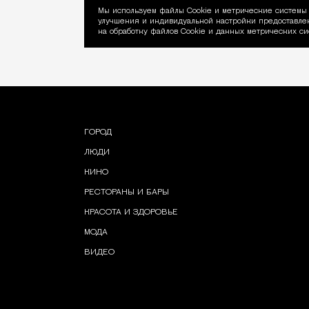
Мы используем файлы Сookie и метрические системы 
улучшения и индивидуальной настройки предоставлен
Уведомление об ис
на обработку файлов Cookie и данных метрических си
ГОРОД
ЛЮДИ
КИНО
РЕСТОРАНЫ И БАРЫ
КРАСОТА И ЗДОРОВЬЕ
МОДА
ВИДЕО