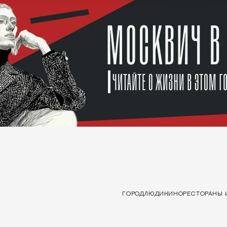
ГОРОД
ЛЮДИ
КИНО
РЕСТОРАНЫ 