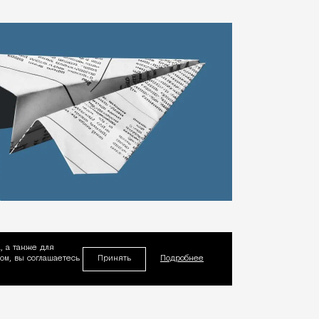
, а также для
Принять
м, вы соглашаетесь
Подробнее