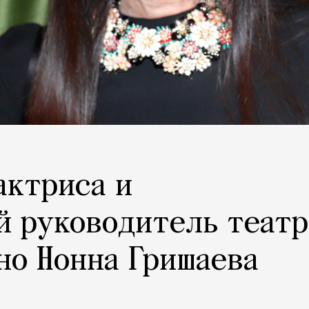
актриса и
й руководитель театр
но Нонна Гришаева