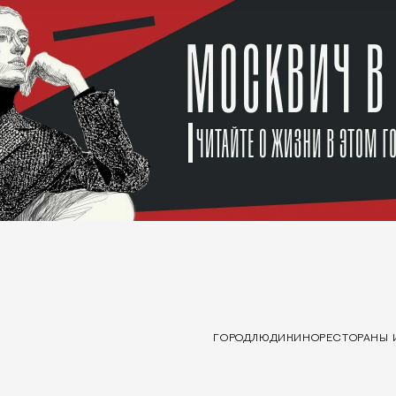
ГОРОД
ЛЮДИ
КИНО
РЕСТОРАНЫ 