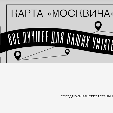
ГОРОД
ЛЮДИ
КИНО
РЕСТОРАНЫ 