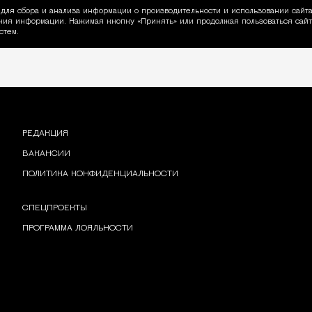
для сбора и анализа информации о производительности и использовании сайта
ия информации. Нажимая кнопку «Принять» или продолжая пользоваться сайто
пользовании Cookie
стем.
РЕДАКЦИЯ
ВАКАНСИИ
ПОЛИТИКА КОНФИДЕНЦИАЛЬНОСТИ
СПЕЦПРОЕКТЫ
ПРОГРАММА ЛОЯЛЬНОСТИ