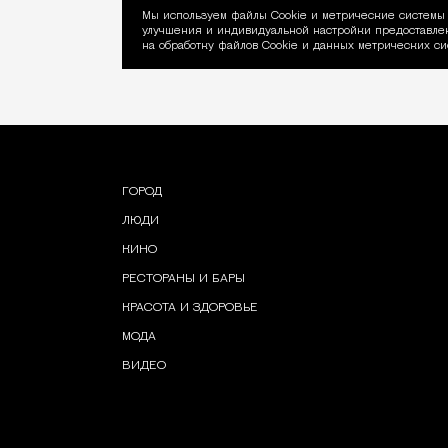
Мы используем файлы Сookie и метрические системы 
улучшения и индивидуальной настройки предоставлен
Уведомление об ис
на обработку файлов Cookie и данных метрических си
ГОРОД
ЛЮДИ
КИНО
РЕСТОРАНЫ И БАРЫ
КРАСОТА И ЗДОРОВЬЕ
МОДА
ВИДЕО