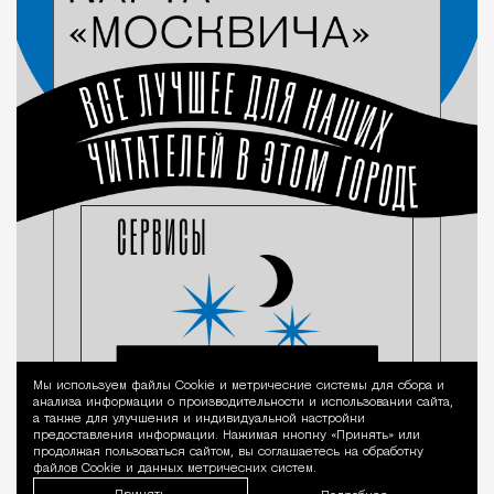
Мы используем файлы Сookie и метрические системы для сбора и
Уведомление 
анализа информации о производительности и использовании сайта,
а также для улучшения и индивидуальной настройки
предоставления информации. Нажимая кнопку «Принять» или
продолжая пользоваться сайтом, вы соглашаетесь на обработку
файлов Cookie и данных метрических систем.