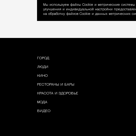
Мы используем файлы Сookie и метрические системы 
улучшения и индивидуальной настройки предоставлен
Уведомление об ис
на обработку файлов Cookie и данных метрических си
ГОРОД
ЛЮДИ
КИНО
РЕСТОРАНЫ И БАРЫ
КРАСОТА И ЗДОРОВЬЕ
МОДА
ВИДЕО