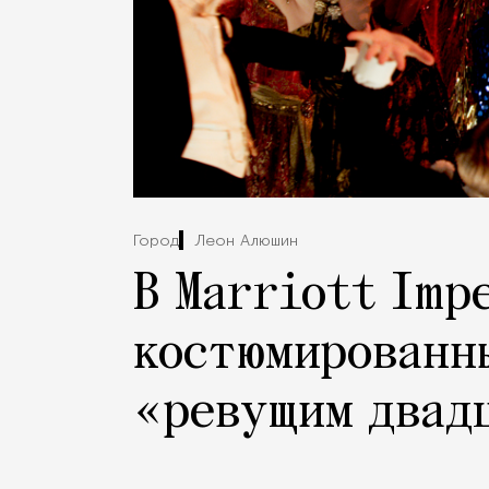
Город
Леон Алюшин
В Marriott Imp
костюмированн
«ревущим двад