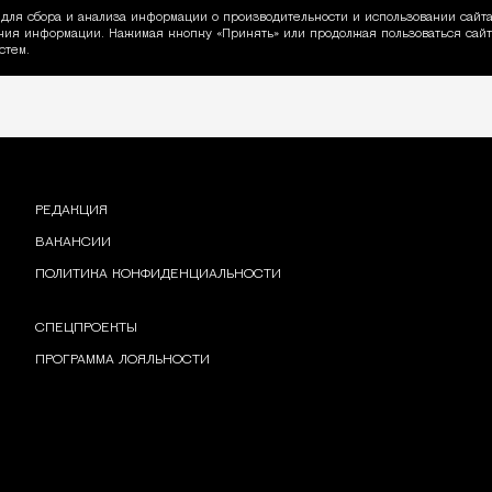
для сбора и анализа информации о производительности и использовании сайта
ия информации. Нажимая кнопку «Принять» или продолжая пользоваться сайто
пользовании Cookie
стем.
РЕДАКЦИЯ
ВАКАНСИИ
ПОЛИТИКА КОНФИДЕНЦИАЛЬНОСТИ
СПЕЦПРОЕКТЫ
ПРОГРАММА ЛОЯЛЬНОСТИ