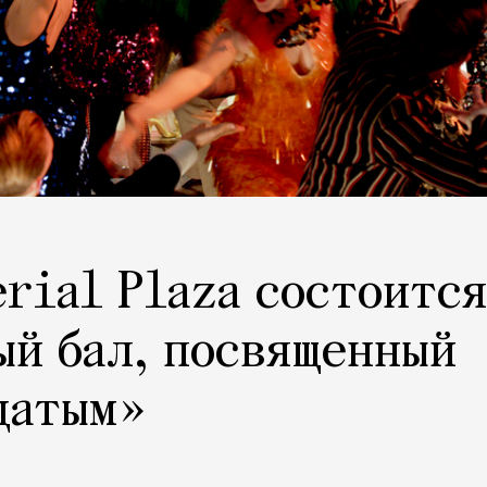
erial Plaza состоится
ый бал, посвященный
цатым»