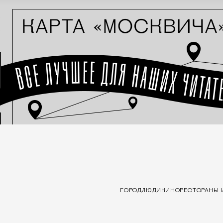
ГОРОД
ЛЮДИ
КИНО
РЕСТОРАНЫ 