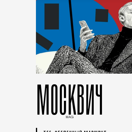
МОСКВИЧ
MAG