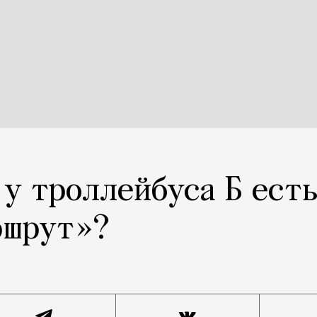
 у троллейбуса Б ест
ршрут»?