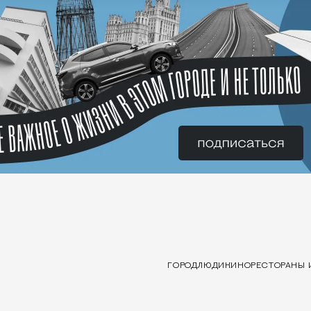
ГОРОД
ЛЮДИ
КИНО
РЕСТОРАНЫ 