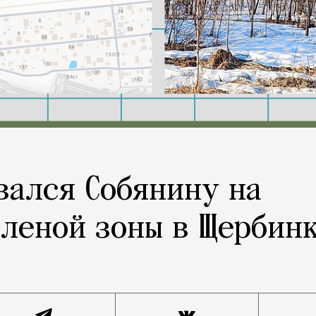
вался Собянину на
леной зоны в Щербин