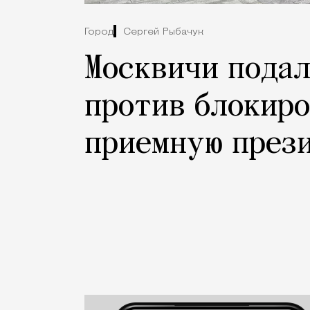
Город
Сергей Рыбачук
Москвичи подал
против блокиро
приемную през