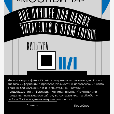
Мы используем файлы Сookie и метрические системы для сбора и
Уведомление 
анализа информации о производительности и использовании сайта,
а также для улучшения и индивидуальной настройки
предоставления информации. Нажимая кнопку «Принять» или
продолжая пользоваться сайтом, вы соглашаетесь на обработку
файлов Cookie и данных метрических систем.
Принять
Подробнее