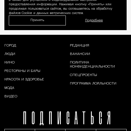
а также для улучшения и индивидуальной настройки
предоставления информации. Нажимая кнопку «Принять» или
продолжая пользоваться сайтом, вы соглашаетесь на обработку
файлов Cookie и данных метрических систем.
Принять
Подробнее
ГОРОД
РЕДАКЦИЯ
ЛЮДИ
ВАКАНСИИ
КИНО
ПОЛИТИКА
КОНФИДЕНЦИАЛЬНОСТИ
РЕСТОРАНЫ И БАРЫ
СПЕЦПРОЕКТЫ
КРАСОТА И ЗДОРОВЬЕ
ПРОГРАММА ЛОЯЛЬНОСТИ
МОДА
ВИДЕО
ПОДПИСАТЬСЯ