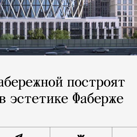
абережной построят
в эстетике Фаберже