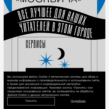
Мы используем файлы Сookie и метрические системы для сбора и
Уведомление 
анализа информации о производительности и использовании сайта,
а также для улучшения и индивидуальной настройки
предоставления информации. Нажимая кнопку «Принять» или
продолжая пользоваться сайтом, вы соглашаетесь на обработку
файлов Cookie и данных метрических систем.
Принять
Подробнее