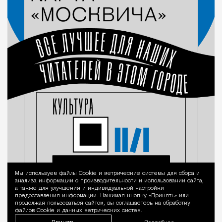
Мы используем файлы Сookie и метрические системы для сбора и
Уведомление 
анализа информации о производительности и использовании сайта,
а также для улучшения и индивидуальной настройки
предоставления информации. Нажимая кнопку «Принять» или
продолжая пользоваться сайтом, вы соглашаетесь на обработку
файлов Cookie и данных метрических систем.