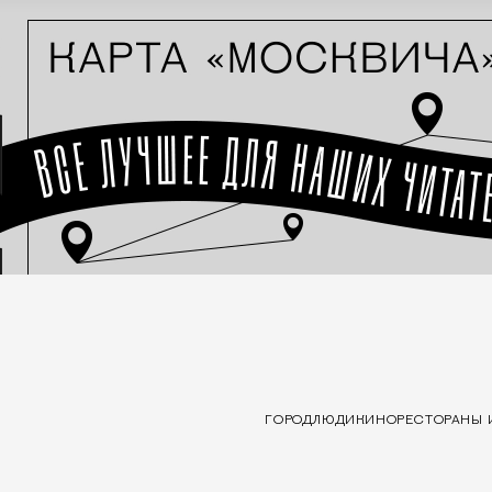
ГОРОД
ЛЮДИ
КИНО
РЕСТОРАНЫ 