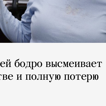
ей бодро высмеивает
тве и полную потерю
р