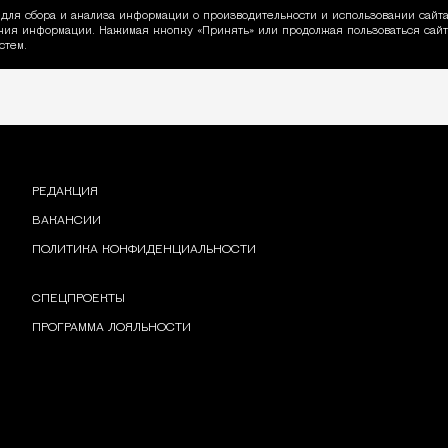
для сбора и анализа информации о производительности и использовании сайта
ия информации. Нажимая кнопку «Принять» или продолжая пользоваться сайто
пользовании Cookie
стем.
РЕДАКЦИЯ
ВАКАНСИИ
ПОЛИТИКА КОНФИДЕНЦИАЛЬНОСТИ
СПЕЦПРОЕКТЫ
ПРОГРАММА ЛОЯЛЬНОСТИ