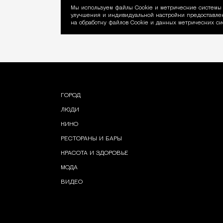
Мы используем файлы Сookie и метрические системы 
улучшения и индивидуальной настройки предоставлен
Уведомление об ис
на обработку файлов Cookie и данных метрических си
ГОРОД
ЛЮДИ
КИНО
РЕСТОРАНЫ И БАРЫ
КРАСОТА И ЗДОРОВЬЕ
МОДА
ВИДЕО