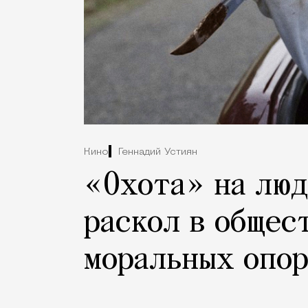
Кино
Геннадий Устиян
«Охота» на люд
раскол в общес
моральных опо