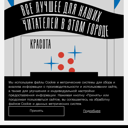
Мы используем файлы Сookie и метрические системы для сбора и
Уведомление 
анализа информации о производительности и использовании сайта,
а также для улучшения и индивидуальной настройки
предоставления информации. Нажимая кнопку «Принять» или
продолжая пользоваться сайтом, вы соглашаетесь на обработку
файлов Cookie и данных метрических систем.
Принять
Подробнее