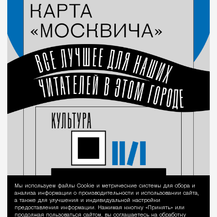
Мы используем файлы Сookie и метрические системы для сбора и
Уведомление 
анализа информации о производительности и использовании сайта,
а также для улучшения и индивидуальной настройки
предоставления информации. Нажимая кнопку «Принять» или
продолжая пользоваться сайтом, вы соглашаетесь на обработку