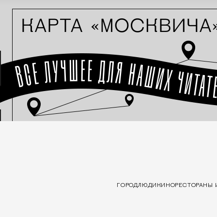
ГОРОД
ЛЮДИ
КИНО
РЕСТОРАНЫ 