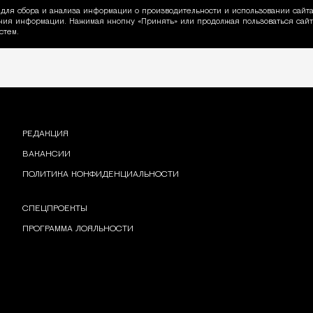
для сбора и анализа информации о производительности и использовании сайта
ия информации. Нажимая кнопку «Принять» или продолжая пользоваться сайто
пользовании Cookie
стем.
РЕДАКЦИЯ
ВАКАНСИИ
ПОЛИТИКА КОНФИДЕНЦИАЛЬНОСТИ
СПЕЦПРОЕКТЫ
ПРОГРАММА ЛОЯЛЬНОСТИ