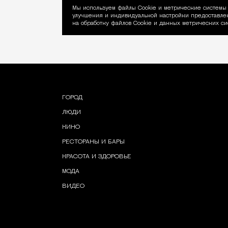
Мы используем файлы Сookie и метрические системы 
улучшения и индивидуальной настройки предоставлен
Уведомление об ис
на обработку файлов Cookie и данных метрических си
ГОРОД
ЛЮДИ
КИНО
РЕСТОРАНЫ И БАРЫ
КРАСОТА И ЗДОРОВЬЕ
МОДА
ВИДЕО