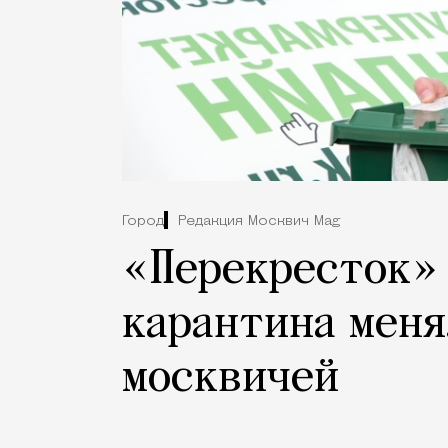
Город
Редакция Москвич Mag
«Перекресток» 
карантина меня
москвичей