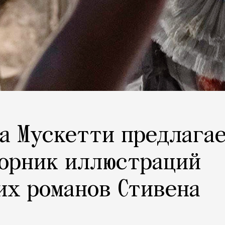
а Мускетти предлага
борник иллюстраций
их романов Стивена