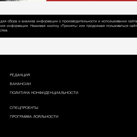
для сбора и анализа информации о производительности и использовании сайта
ия информации. Нажимая кнопку «Принять» или продолжая пользоваться сайто
пользовании Cookie
стем.
РЕДАКЦИЯ
ВАКАНСИИ
ПОЛИТИКА КОНФИДЕНЦИАЛЬНОСТИ
СПЕЦПРОЕКТЫ
ПРОГРАММА ЛОЯЛЬНОСТИ