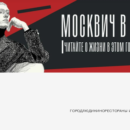
ГОРОД
ЛЮДИ
КИНО
РЕСТОРАНЫ 