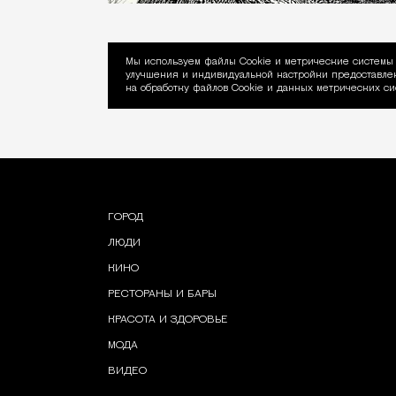
Мы используем файлы Сookie и метрические системы 
улучшения и индивидуальной настройки предоставлен
Уведомление об ис
на обработку файлов Cookie и данных метрических си
ГОРОД
ЛЮДИ
КИНО
РЕСТОРАНЫ И БАРЫ
КРАСОТА И ЗДОРОВЬЕ
МОДА
ВИДЕО