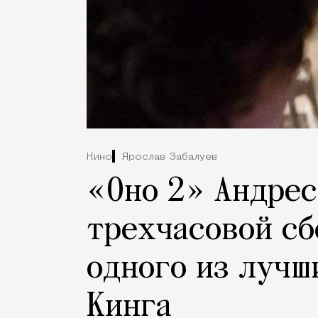
Кино
Ярослав Забалуев
«Оно 2» Андрес
трехчасовой с
одного из лучш
Кинга