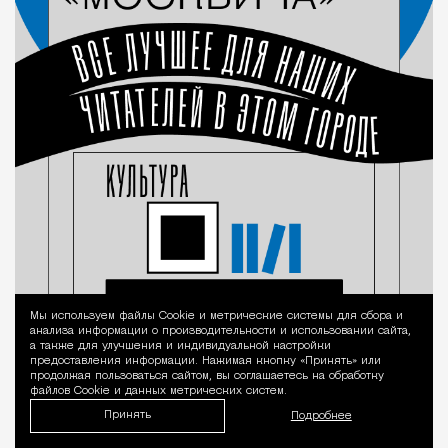
Мы используем файлы Сookie и метрические системы для сбора и
Уведомление 
анализа информации о производительности и использовании сайта,
а также для улучшения и индивидуальной настройки
предоставления информации. Нажимая кнопку «Принять» или
продолжая пользоваться сайтом, вы соглашаетесь на обработку
файлов Cookie и данных метрических систем.
Принять
Подробнее