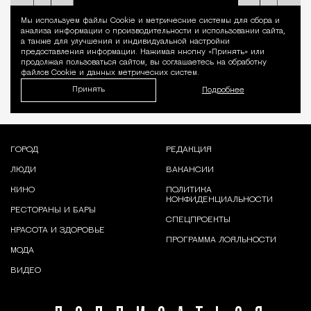
Мы используем файлы Сookie и метрические системы для сбора и
Уведомление 
анализа информации о производительности и использовании сайта,
а также для улучшения и индивидуальной настройки
предоставления информации. Нажимая кнопку «Принять» или
продолжая пользоваться сайтом, вы соглашаетесь на обработку
файлов Cookie и данных метрических систем.
Принять
Подробнее
ГОРОД
РЕДАКЦИЯ
ЛЮДИ
ВАКАНСИИ
КИНО
ПОЛИТИКА
КОНФИДЕНЦИАЛЬНОСТИ
РЕСТОРАНЫ И БАРЫ
СПЕЦПРОЕКТЫ
КРАСОТА И ЗДОРОВЬЕ
ПРОГРАММА ЛОЯЛЬНОСТИ
МОДА
ВИДЕО