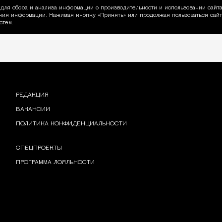
для сбора и анализа информации о производительности и использовании сайта
ия информации. Нажимая кнопку «Принять» или продолжая пользоваться сайто
пользовании Cookie
стем.
РЕДАКЦИЯ
ВАКАНСИИ
ПОЛИТИКА КОНФИДЕНЦИАЛЬНОСТИ
СПЕЦПРОЕКТЫ
ПРОГРАММА ЛОЯЛЬНОСТИ