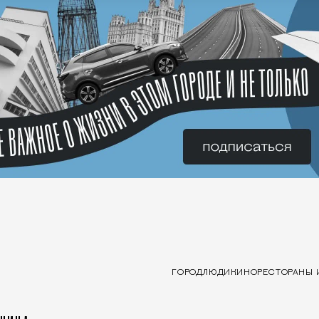
ГОРОД
ЛЮДИ
КИНО
РЕСТОРАНЫ 