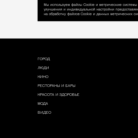
Мы используем файлы Сookie и метрические системы 
улучшения и индивидуальной настройки предоставлен
Уведомление об ис
на обработку файлов Cookie и данных метрических си
ГОРОД
ЛЮДИ
КИНО
РЕСТОРАНЫ И БАРЫ
КРАСОТА И ЗДОРОВЬЕ
МОДА
ВИДЕО