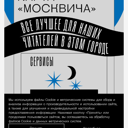
Мы используем файлы Сookie и метрические системы для сбора и
Уведомление 
анализа информации о производительности и использовании сайта,
а также для улучшения и индивидуальной настройки
предоставления информации. Нажимая кнопку «Принять» или
продолжая пользоваться сайтом, вы соглашаетесь на обработку
файлов Cookie и данных метрических систем.