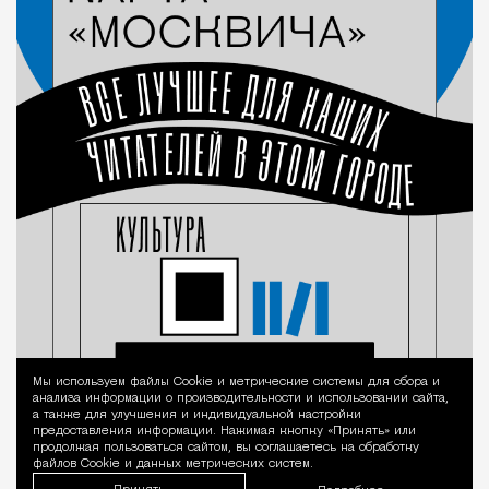
Мы используем файлы Сookie и метрические системы для сбора и
Уведомление 
анализа информации о производительности и использовании сайта,
а также для улучшения и индивидуальной настройки
предоставления информации. Нажимая кнопку «Принять» или
продолжая пользоваться сайтом, вы соглашаетесь на обработку
файлов Cookie и данных метрических систем.